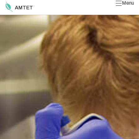
Menu
AMTET
Luk