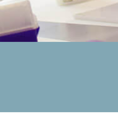
På med kittel og
gummistøvler
Du elsker at lære nyt og vil gerne forstå, hvordan verden
hænger sammen fra de mindste til de største bestanddele. I
studieretningerne med naturvidenskab får du mulighed for
at lave spændende forsøg og eksperimenter, som du ikke
har prøvet før. Og du skal også selv være med til at designe
dem.
Dine lærere rykker undervisningen ud af huset i fagene og
efter skoletid. Du skal have gummistøvler på, når din klasse