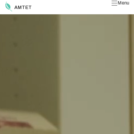
Menu
AMTET
Luk