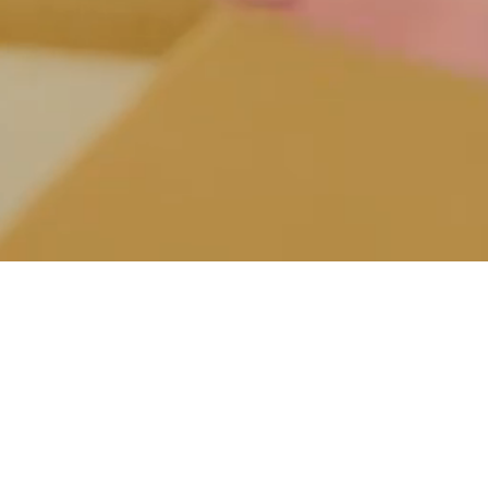
Faglighed, fællesskab
og forskellighed
Roskilde Gymnasium også kaldet Amtet er et stort og
hyggeligt gymnasium midt i byen. Vores høje
faglighed
i et