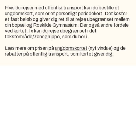
Hvis du rejser med offentlig transport kan du bestille et
ungdomskort, som er et personligt periodekort. Det koster
et fast beløb og giver dig ret til at rejse ubegrænset mellem
din bopæl og Roskilde Gymnasium. Der også andre fordele
ved kortet, fx kan du rejse ubegrænset i det
takstområde/zonegruppe, som du bor i.
Læs mere om prisen på
ungdomskortet
(nyt vindue) og de
rabatter på offentlig transport, som kortet giver dig.
Tjek rejseplanen
Hvor hurtigt kan du komme i skole med tog eller bus?
Toget holder selvfølgelig på Roskilde Station. Busser
holder også ved stationen eller på Stændertorvet ved
siden af skolen.
Åbn rejseplanen