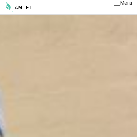
Menu
AMTET
Luk