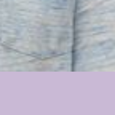
Fagpakker på HF
På Roskilde Gymnasium tilbyder vi 5 forskellige fagpakker:
HF-Idræt: Idræt B og Psykologi C