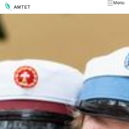
Menu
AMTET
Luk