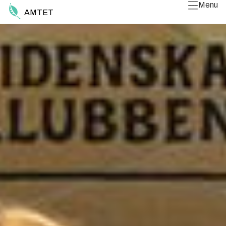
Menu
AMTET
Luk