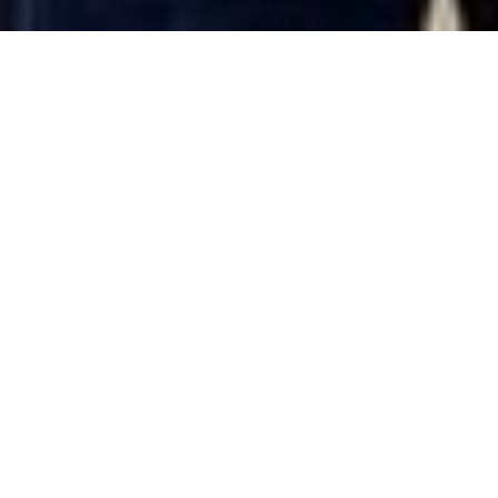
Roskilde Gymnasium er fra dags dato stolt partner i
Videnskabsklubben – et landsdækkende fællesskab, hvor
børn og unge går til videnskab i fritiden.
Partnerskabet bygger videre på et eksisterende
samarbejde, hvor frivillige gymnasieelever fra Roskilde
Gymnasium fungerer som mentorer og undervisere på
Videnskabsklubbens hold.
Samarbejdet mellem Roskilde Gymnasium og
Videnskabsklubben har eksisteret siden 2024, men med det
nye partnerskab forpligter gymnasiet sig endnu tydeligere
på at tage et lokalt ansvar for at styrke faglige
fællesskaber for børn og unge.