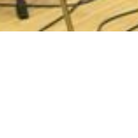
Traditionen tro afslutter vi skoleåret med tre koncerter. Der
er gratis adgang og alle er velkomne.
AKUSTISK AFTEN:
Onsdag d. 4. marts kl. 19 i multisalen
FORÅRSKONCERT med 1.g musikhold og
musikklasser og Præ-MGK:
Onsdag d. 22. april kl. 18 i
kantinen
FORÅRSKONCERT med musikklasser fra 2.g og 3.g
:
Torsdag d. 23. april kl. 18 i kantinen
Koncert med Præ-MGK i Hvalsø Kulturhus
: Onsdag 6.
maj kl. 19. Køb billet via Kulturkaravanen. Pris 50 kr. Nedsat
pris for unge.