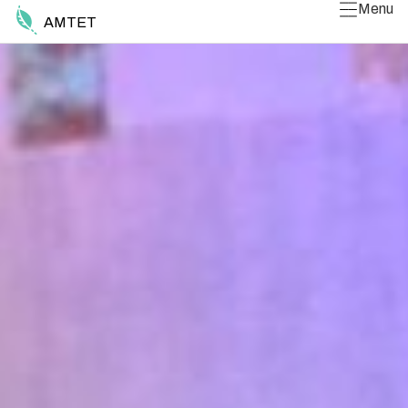
Menu
AMTET
Luk