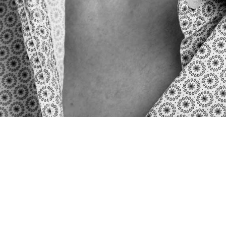
Tilbage
Medarbejdere
•
Anita Grahndin
Anita Grahndin
Lærer
Dansk
Idræt
Roskilde Gymnasium