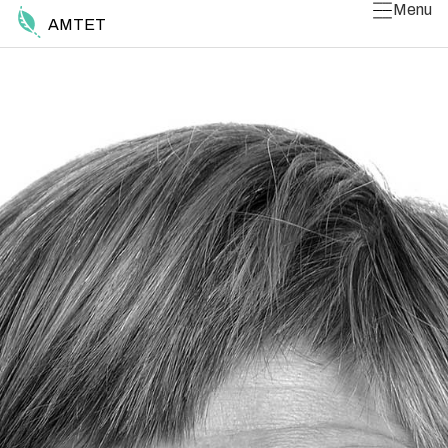
Menu
AMTET
Luk