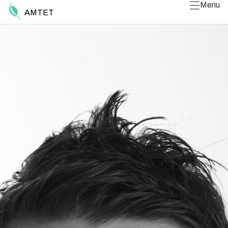
Menu
AMTET
Luk