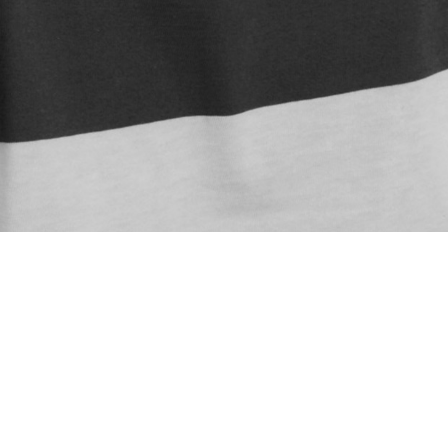
Tilbage
Medarbejdere
•
Anders Koogi
Anders Koogi
Lærer
Idrætstalentkoordinator
Idræt
Engelsk
Roskilde Gymnasium