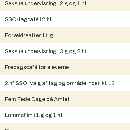
Seksualundervisning i 2.g og 1.hf
SSO-fagcafé i 2.hf
Forældreaften i 1.g
Seksualundervisning i 3.g og 2.hf
Fredagscafé for eleverne
2.hf SSO: valg af fag og område inden kl. 12
Fem Fede Dage på Amtet
Lommefilm i 1.g og 1.hf