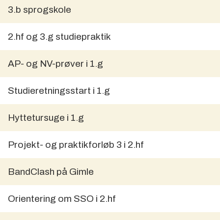
3.b sprogskole
2.hf og 3.g studiepraktik
AP- og NV-prøver i 1.g
Studieretningsstart i 1.g
Hyttetursuge i 1.g
Projekt- og praktikforløb 3 i 2.hf
BandClash på Gimle
Orientering om SSO i 2.hf