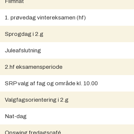
Filmnat
1. prøvedag vintereksamen (hf)
Sprogdag i 2.g
Juleafslutning
2.hf eksamensperiode
SRP valg af fag og område kl. 10.00
Valgfagsorientering i 2.g
Nat-dag
Opswing fredagscafé