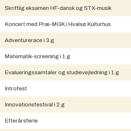
Skriftlig eksamen HF-dansk og STX-musik
Koncert med Præ-MGK i Hvalsø Kulturhus
Adventurerace i 3.g
Matematik-screening i 1.g
Evalueringssamtaler og studievejledning i 1.g
Introfest
Innovationsfestival i 2.g
Efterårsferie