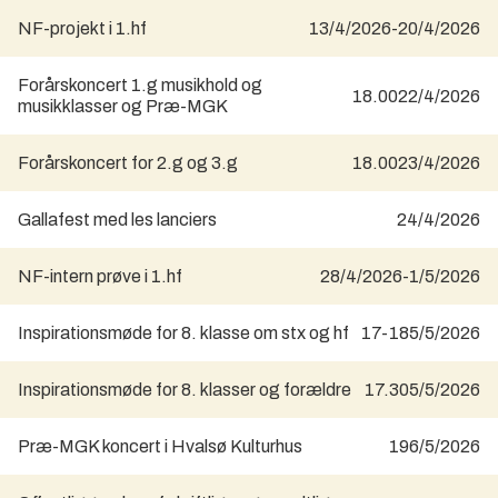
NF-projekt i 1.hf
13/4/2026
-
20/4/2026
Forårskoncert 1.g musikhold og
18.00
22/4/2026
musikklasser og Præ-MGK
Forårskoncert for 2.g og 3.g
18.00
23/4/2026
Gallafest med les lanciers
24/4/2026
NF-intern prøve i 1.hf
28/4/2026
-
1/5/2026
Inspirationsmøde for 8. klasse om stx og hf
17-18
5/5/2026
Inspirationsmøde for 8. klasser og forældre
17.30
5/5/2026
Præ-MGK koncert i Hvalsø Kulturhus
19
6/5/2026