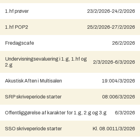
1.hf prøver
23/2/2026
-
24/2/2026
1.hf POP2
25/2/2026
-
27/2/2026
Fredagscafe
26/2/2026
Undervisningsevaluering i 1.g, 1.hf og
2/3/2026
-
6/3/2026
2.g
Akustisk Aften i Multisalen
19:00
4/3/2026
SRP skriveperiode starter
08:00
6/3/2026
Offentliggørelse af karakter for 1.g, 2.g og 3.g
6/3/2026
SSO skriveperiode starter
Kl. 08.00
11/3/2026