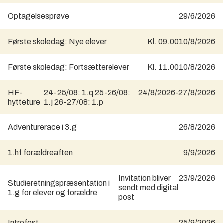
Optagelsesprøve
29/6/2026
Første skoledag: Nye elever
Kl. 09.00
10/8/2026
Første skoledag: Fortsætterelever
Kl. 11.00
10/8/2026
HF-
24-25/08: 1.q 25-26/08:
24/8/2026
-
27/8/2026
hytteture
1.j 26-27/08: 1.p
Adventurerace i 3.g
26/8/2026
1.hf forældreaften
9/9/2026
Invitation bliver
23/9/2026
Studieretningspræsentation i
sendt med digital
1.g for elever og forældre
post
Introfest
25/9/2026