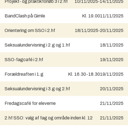
Projekt- og praktikforløb 3 i 2.hf
10/11/2025
-
14/11/2025
BandClash på Gimle
Kl. 19.00
11/11/2025
Orientering om SSO i 2.hf
18/11/2025
-
20/11/2025
Seksualundervisning i 2.g og 1.hf
18/11/2025
SSO-fagcafé i 2.hf
19/11/2025
Forældreaften i 1.g
Kl. 16.30-18.30
19/11/2025
Seksualundervisning i 3.g og 2.hf
20/11/2025
Fredagscafé for eleverne
21/11/2025
2.hf SSO: valg af fag og område inden kl. 12
21/11/2025